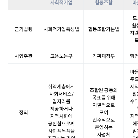
사회적기업
협동조합
마
도
활
근거법령
사회적기업육성법
협동조합기본법
지원
사업주관
고용노동부
기획재정부
행
마
주
취약계층에게
지
조합원 공동의
사회서비스/
활
목표를 위해
일자리를
수
자발적으로
제공하거나
정의
모여
지역사회에
지
민주적으로
공헌함으로써
해
운영하는
사회적목적을
일
사업체