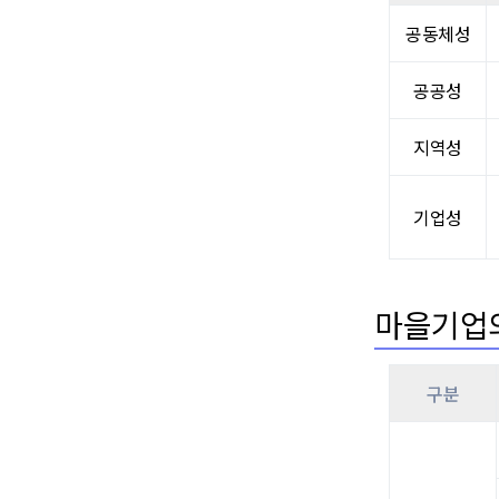
공동체성
공공성
지역성
기업성
마을기업
구분