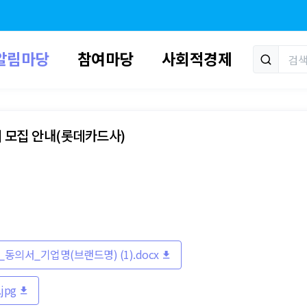
알림마당
참여마당
사회적경제
기 모집 안내(롯데카드사)
동의서_기업명(브랜드명) (1).docx
jpg