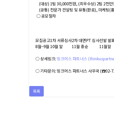
(대상) 1팀 30,000천원, (최우수상) 2팀 2천만
(공통) 전문가 컨설팅 및 유통(판로), 마케팅(홍
○ 공모절차
모집공고
1차 서류심사
2차 대면PT 심사
선발 발
8월~9월
10월 말
11월 중순
11월말
○ 상세링크:
띵크어스 파트너스 (thinkuspartne
○ 기타문의: 띵크어스 파트너스 사무국 (☎02-722
목록